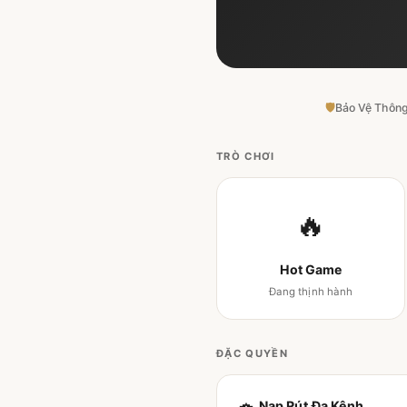
🛡
Bảo Vệ Thông
TRÒ CHƠI
🔥
Hot Game
Đang thịnh hành
ĐẶC QUYỀN
Nạp Rút Đa Kênh