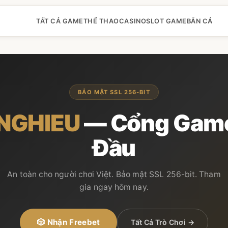
TẤT CẢ GAME
THỂ THAO
CASINO
SLOT GAME
BẮN CÁ
BẢO MẬT SSL 256-BIT
NGHIEU
— Cổng Gam
Đầu
An toàn cho người chơi Việt. Bảo mật SSL 256-bit. Tham
gia ngay hôm nay.
🎲 Nhận Freebet
Tất Cả Trò Chơi →