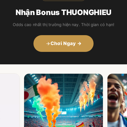
Nhận Bonus THUONGHIEU
Odds cao nhất thị trường hiện nay. Thời gian có hạn!
Chơi Ngay →