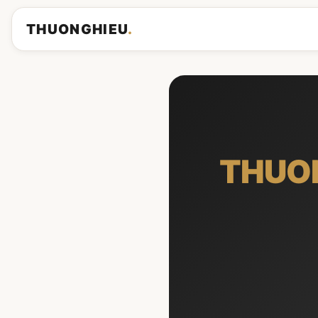
THUONGHIEU
.
THUO