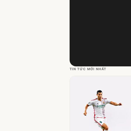
TIN TỨC MỚI NHẤT