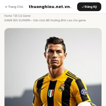
thuonghieu.net.vn
.
Trang Chủ
Đăng Ký
Home
›
Tất Cả Game
›
GAME BÀI SUNWIN – Sân chơi đổi thưởng đỉnh cao cho game