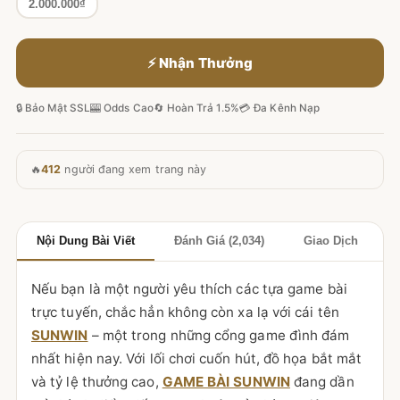
2.000.000₫
⚡ Nhận Thưởng
🔒 Bảo Mật SSL
🎰 Odds Cao
🔄 Hoàn Trả 1.5%
💳 Đa Kênh Nạp
🔥
412
người đang xem trang này
Nội Dung Bài Viết
Đánh Giá (2,034)
Giao Dịch
Nếu bạn là một người yêu thích các tựa game bài
trực tuyến, chắc hẳn không còn xa lạ với cái tên
SUNWIN
– một trong những cổng game đình đám
nhất hiện nay. Với lối chơi cuốn hút, đồ họa bắt mắt
và tỷ lệ thưởng cao,
GAME BÀI SUNWIN
đang dần