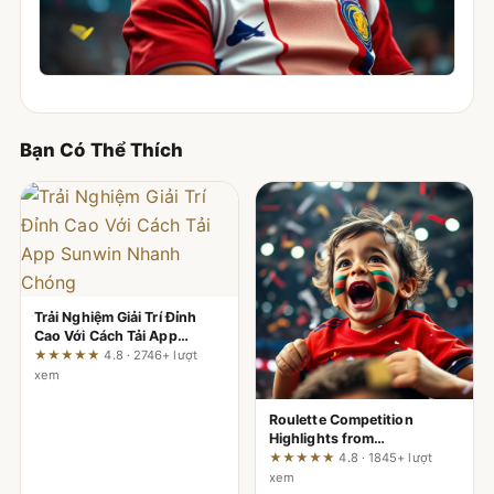
Bạn Có Thể Thích
Trải Nghiệm Giải Trí Đỉnh
Cao Với Cách Tải App
Sunwin Nhanh Chóng
★★★★★
4.8 · 2746+ lượt
xem
Roulette Competition
Highlights from
sunwin99.co.com: A Risk-
★★★★★
4.8 · 1845+ lượt
Management Perspective
xem