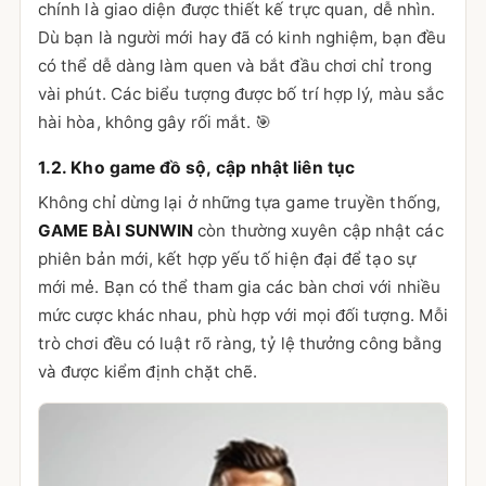
chính là giao diện được thiết kế trực quan, dễ nhìn.
Dù bạn là người mới hay đã có kinh nghiệm, bạn đều
có thể dễ dàng làm quen và bắt đầu chơi chỉ trong
vài phút. Các biểu tượng được bố trí hợp lý, màu sắc
hài hòa, không gây rối mắt. 🎯
1.2. Kho game đồ sộ, cập nhật liên tục
Không chỉ dừng lại ở những tựa game truyền thống,
GAME BÀI SUNWIN
còn thường xuyên cập nhật các
phiên bản mới, kết hợp yếu tố hiện đại để tạo sự
mới mẻ. Bạn có thể tham gia các bàn chơi với nhiều
mức cược khác nhau, phù hợp với mọi đối tượng. Mỗi
trò chơi đều có luật rõ ràng, tỷ lệ thưởng công bằng
và được kiểm định chặt chẽ.