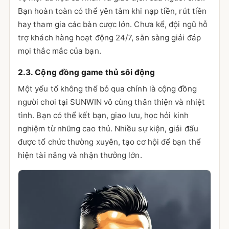
Bạn hoàn toàn có thể yên tâm khi nạp tiền, rút tiền
hay tham gia các bàn cược lớn. Chưa kể, đội ngũ hỗ
trợ khách hàng hoạt động 24/7, sẵn sàng giải đáp
mọi thắc mắc của bạn.
2.3. Cộng đồng game thủ sôi động
Một yếu tố không thể bỏ qua chính là cộng đồng
người chơi tại SUNWIN vô cùng thân thiện và nhiệt
tình. Bạn có thể kết bạn, giao lưu, học hỏi kinh
nghiệm từ những cao thủ. Nhiều sự kiện, giải đấu
được tổ chức thường xuyên, tạo cơ hội để bạn thể
hiện tài năng và nhận thưởng lớn.