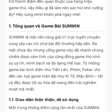
trở thành điểm đến quen thuộc của hàng triệu
game thủ. Vậy điều gì đã làm nên sức hút khó cưỡng
ấy? Hãy cùng mình khám phá ngay nhé!
1. Tổng quan về Game Bài SUNWIN
SUNWIN là một nền tảng giải trí trực tuyến chuyên
cung cấp các trò chơi bài đổi thưởng hấp dẫn. Ra
mắt chưa lâu nhưng cổng game này đã nhanh chóng
chiếm được cảm tình của cộng đồng game thủ nhờ
sự uy tín, minh bạch và đa dạng thể loại. Từ những
game bài kinh điển như Tiến Lên, Phỏm, Poker cho
đến các tựa game hiện đại như Xì Tố, Mậu Binh – tất
cả đều được tối ưu hóa để mang đến trải nghiệm
mượt mà nhất.
1.1. Giao diện thân thiện, dễ sử dụng
Một trong những điểm cộng lớn nhất của SUNWIN