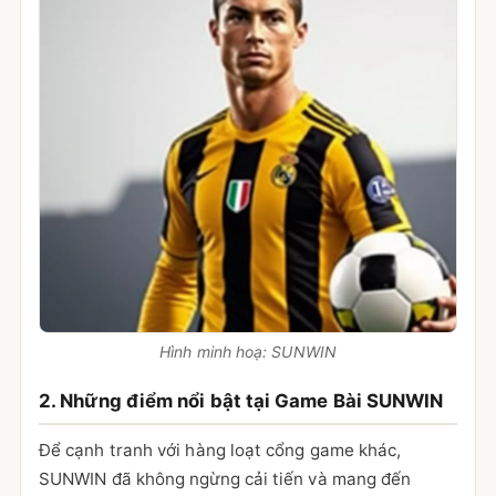
Hình minh hoạ: SUNWIN
2. Những điểm nổi bật tại Game Bài SUNWIN
Để cạnh tranh với hàng loạt cổng game khác,
SUNWIN đã không ngừng cải tiến và mang đến