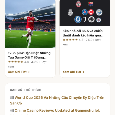
Kèo nhà cái 65.5 và chiến
thuật đánh kèo hiệu quả
cho người mới
★★★★★
4.8 · 2130+ lượt
xem
123b.pink Cập Nhật Những
Tựa Game Giải Trí Đang
Được Quan Tâm
★★★★★
4.8 · 3359+ lượt
xem
Xem Chi Tiết →
Xem Chi Tiết →
BẠN CÓ THỂ THÍCH
🎰
World Cup 2026 Và Những Câu Chuyện Kỳ Diệu Trên
Sân Cỏ
🎰
Online Casino Reviews Updated at Gamenohu.lol: