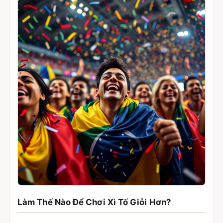
Làm Thế Nào Để Chơi Xì Tố Giỏi Hơn?