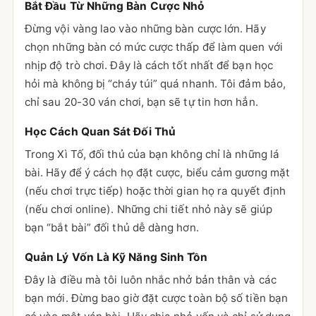
Bắt Đầu Từ Những Bàn Cược Nhỏ
Đừng vội vàng lao vào những bàn cược lớn. Hãy
chọn những bàn có mức cược thấp để làm quen với
nhịp độ trò chơi. Đây là cách tốt nhất để bạn học
hỏi mà không bị “cháy túi” quá nhanh. Tôi đảm bảo,
chỉ sau 20-30 ván chơi, bạn sẽ tự tin hơn hẳn.
Học Cách Quan Sát Đối Thủ
Trong Xì Tố, đối thủ của bạn không chỉ là những lá
bài. Hãy để ý cách họ đặt cược, biểu cảm gương mặt
(nếu chơi trực tiếp) hoặc thời gian họ ra quyết định
(nếu chơi online). Những chi tiết nhỏ này sẽ giúp
bạn “bắt bài” đối thủ dễ dàng hơn.
Quản Lý Vốn Là Kỹ Năng Sinh Tồn
Đây là điều mà tôi luôn nhắc nhở bản thân và các
bạn mới. Đừng bao giờ đặt cược toàn bộ số tiền bạn