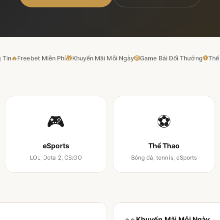
 Tin
🔥
Freebet Miễn Phí
🎁
Khuyến Mãi Mỗi Ngày
🎲
Game Bài Đổi Thưởng
⚽
Thể
🎮
⚽
eSports
Thể Thao
LOL, Dota 2, CS:GO
Bóng đá, tennis, eSports
Khuyến Mãi Mỗi Ngày