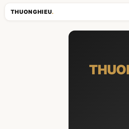
THUONGHIEU
.
THUO