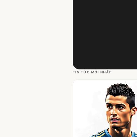
TIN TỨC MỚI NHẤT