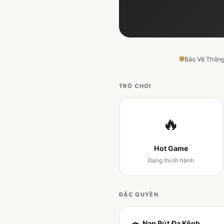
🛡
Bảo Vệ Thông
TRÒ CHƠI
🔥
Hot Game
Đang thịnh hành
ĐẶC QUYỀN
Nạp Rút Đa Kênh