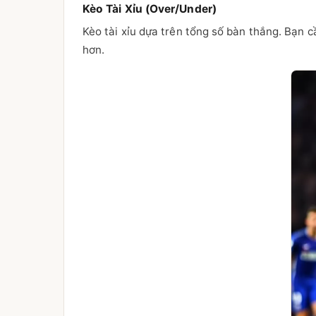
Kèo Tài Xỉu (Over/Under)
Kèo tài xỉu dựa trên tổng số bàn thắng. Bạn c
hơn.