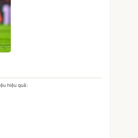
iệu hiệu quả: