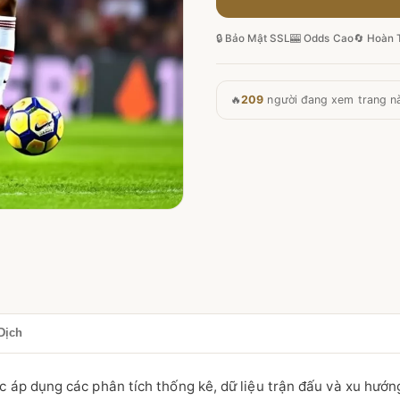
🔒 Bảo Mật SSL
🎰 Odds Cao
🔄 Hoàn 
🔥
209
người đang xem trang n
Dịch
ệc áp dụng các phân tích thống kê, dữ liệu trận đấu và xu hướn