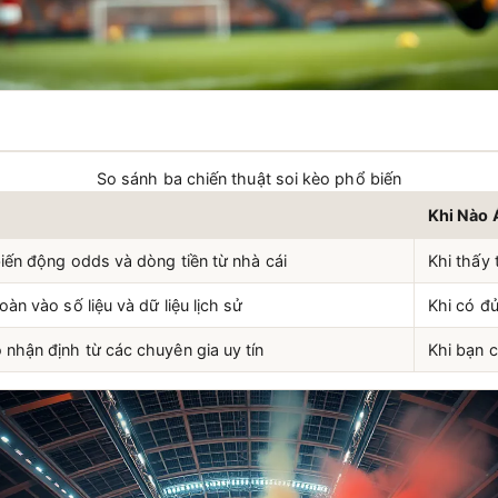
So sánh ba chiến thuật soi kèo phổ biến
Khi Nào
biến động odds và dòng tiền từ nhà cái
Khi thấy 
àn vào số liệu và dữ liệu lịch sử
Khi có đủ
nhận định từ các chuyên gia uy tín
Khi bạn c