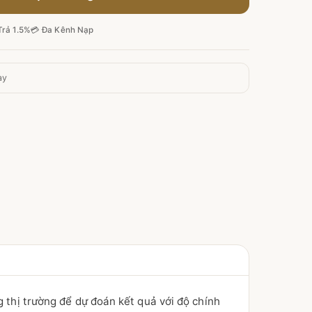
Trả 1.5%
💳 Đa Kênh Nạp
ày
g thị trường để dự đoán kết quả với độ chính