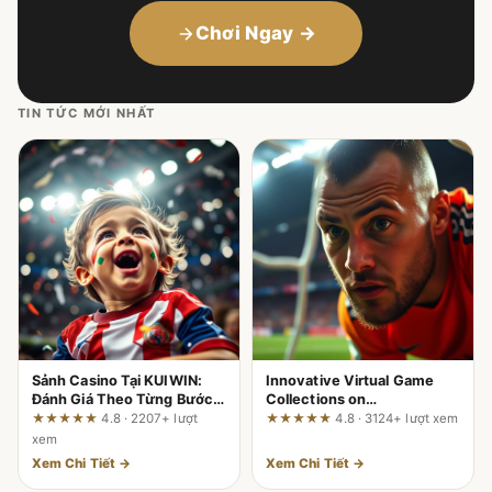
Chơi Ngay →
TIN TỨC MỚI NHẤT
Sảnh Casino Tại KUIWIN:
Innovative Virtual Game
Đánh Giá Theo Từng Bước
Collections on
Người Dùng, Từ Truy Cập
uu88pai.com: Who Actually
★★★★★
4.8 · 2207+ lượt
★★★★★
4.8 · 3124+ lượt xem
Đến Hỗ Trợ
Gets Value From Them?
xem
Xem Chi Tiết →
Xem Chi Tiết →