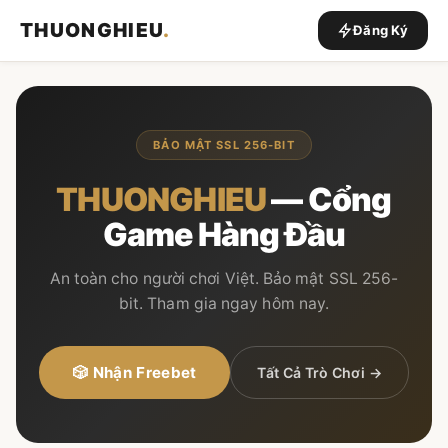
THUONGHIEU
.
Đăng Ký
BẢO MẬT SSL 256-BIT
THUONGHIEU
— Cổng
Game Hàng Đầu
An toàn cho người chơi Việt. Bảo mật SSL 256-
bit. Tham gia ngay hôm nay.
🎲 Nhận Freebet
Tất Cả Trò Chơi →