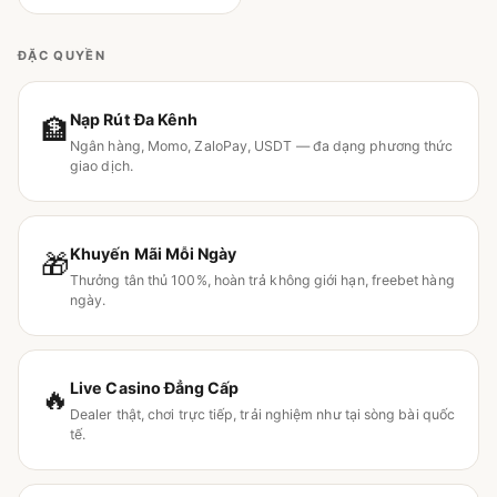
ĐẶC QUYỀN
Nạp Rút Đa Kênh
🏦
Ngân hàng, Momo, ZaloPay, USDT — đa dạng phương thức
giao dịch.
Khuyến Mãi Mỗi Ngày
🎁
Thưởng tân thủ 100%, hoàn trả không giới hạn, freebet hàng
ngày.
Live Casino Đẳng Cấp
🔥
Dealer thật, chơi trực tiếp, trải nghiệm như tại sòng bài quốc
tế.