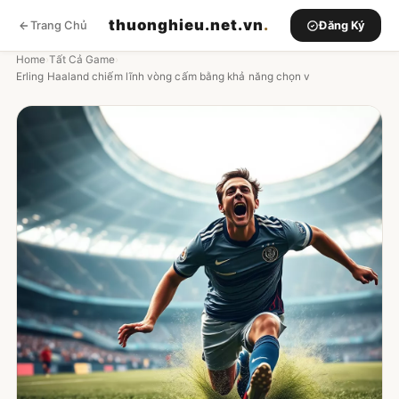
thuonghieu.net.vn
.
Trang Chủ
Đăng Ký
Home
›
Tất Cả Game
›
Erling Haaland chiếm lĩnh vòng cấm bằng khả năng chọn v