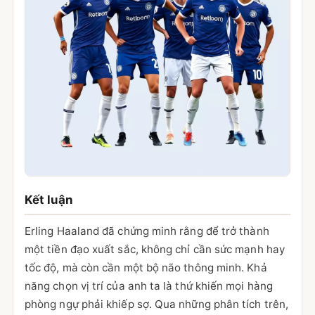
Kết luận
Erling Haaland đã chứng minh rằng để trở thành
một tiền đạo xuất sắc, không chỉ cần sức mạnh hay
tốc độ, mà còn cần một bộ não thông minh. Khả
năng chọn vị trí của anh ta là thứ khiến mọi hàng
phòng ngự phải khiếp sợ. Qua những phân tích trên,