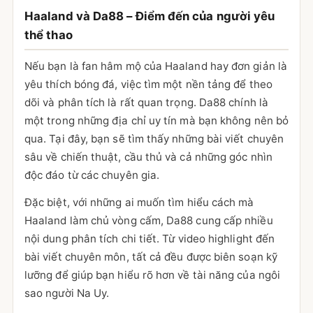
Haaland và Da88 – Điểm đến của người yêu
thể thao
Nếu bạn là fan hâm mộ của Haaland hay đơn giản là
yêu thích bóng đá, việc tìm một nền tảng để theo
dõi và phân tích là rất quan trọng. Da88 chính là
một trong những địa chỉ uy tín mà bạn không nên bỏ
qua. Tại đây, bạn sẽ tìm thấy những bài viết chuyên
sâu về chiến thuật, cầu thủ và cả những góc nhìn
độc đáo từ các chuyên gia.
Đặc biệt, với những ai muốn tìm hiểu cách mà
Haaland làm chủ vòng cấm, Da88 cung cấp nhiều
nội dung phân tích chi tiết. Từ video highlight đến
bài viết chuyên môn, tất cả đều được biên soạn kỹ
lưỡng để giúp bạn hiểu rõ hơn về tài năng của ngôi
sao người Na Uy.