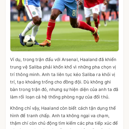
Ví dụ, trong trận đấu với Arsenal, Haaland đã khiến
trung vệ Saliba phải khốn khổ vì những pha chọn vị
trí thông minh. Anh ta liên tục kéo Saliba ra khỏi vị
trí, tạo khoảng trống cho đồng đội. Dù không ghi
bàn trong trận đó, nhưng sự hiện diện của anh ta đã
làm rối loạn cả hệ thống phòng ngự của đối thủ.
Không chỉ vậy, Haaland còn biết cách tận dụng thể
hình để tranh chấp. Anh ta không ngại va chạm,
thậm chí còn chủ động tìm kiếm các pha tiếp xúc để