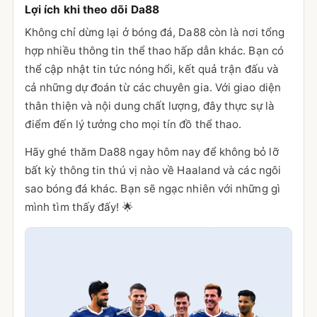
Lợi ích khi theo dõi Da88
Không chỉ dừng lại ở bóng đá, Da88 còn là nơi tổng
hợp nhiều thông tin thể thao hấp dẫn khác. Bạn có
thể cập nhật tin tức nóng hổi, kết quả trận đấu và
cả những dự đoán từ các chuyên gia. Với giao diện
thân thiện và nội dung chất lượng, đây thực sự là
điểm đến lý tưởng cho mọi tín đồ thể thao.
Hãy ghé thăm Da88 ngay hôm nay để không bỏ lỡ
bất kỳ thông tin thú vị nào về Haaland và các ngôi
sao bóng đá khác. Bạn sẽ ngạc nhiên với những gì
mình tìm thấy đấy! 🌟