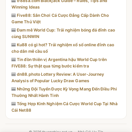
🎰
tr88sa.com Blackjack Guide – Rules, Tips and
Winning Ideas
🎰
Five88: Sân Chơi Cá Cược Đẳng Cấp Dành Cho
Game Thủ Việt
🎰
Đam mê World Cup: Trải nghiệm bóng đá đỉnh cao
cùng SUNWIN
🎰
Ku88 có gì hot? Trải nghiệm xổ số online đỉnh cao
cho dân mê cầu số
🎰
Tin đồn thiên vị Argentina hậu World Cup trên
FIVE88: Sự thật qua từng bước kiểm tra
🎰
dn88.photo Lottery Review: A User-Journey
Analysis of Popular Lucky Draw Games
🎰
Những Đội Tuyển Được Kỳ Vọng Mang Đến Điều Phi
Thường Nhất Hành Tinh
🎰
Tổng Hợp Kinh Nghiệm Cá Cược World Cup Tại Nhà
Cái Net88