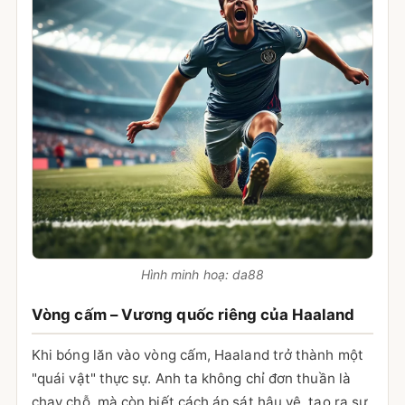
Hình minh hoạ: da88
Vòng cấm – Vương quốc riêng của Haaland
Khi bóng lăn vào vòng cấm, Haaland trở thành một
"quái vật" thực sự. Anh ta không chỉ đơn thuần là
chạy chỗ, mà còn biết cách áp sát hậu vệ, tạo ra sự