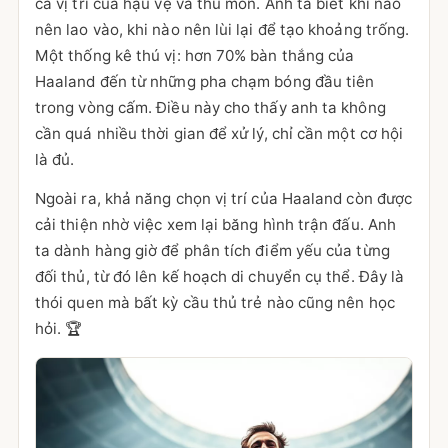
cả vị trí của hậu vệ và thủ môn. Anh ta biết khi nào
nên lao vào, khi nào nên lùi lại để tạo khoảng trống.
Một thống kê thú vị: hơn 70% bàn thắng của
Haaland đến từ những pha chạm bóng đầu tiên
trong vòng cấm. Điều này cho thấy anh ta không
cần quá nhiều thời gian để xử lý, chỉ cần một cơ hội
là đủ.
Ngoài ra, khả năng chọn vị trí của Haaland còn được
cải thiện nhờ việc xem lại băng hình trận đấu. Anh
ta dành hàng giờ để phân tích điểm yếu của từng
đối thủ, từ đó lên kế hoạch di chuyển cụ thể. Đây là
thói quen mà bất kỳ cầu thủ trẻ nào cũng nên học
hỏi. 🏆