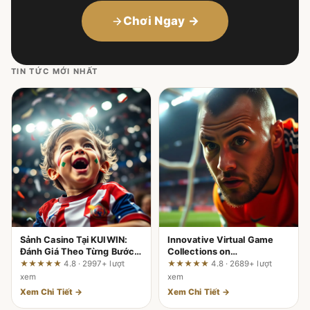
Chơi Ngay →
TIN TỨC MỚI NHẤT
Sảnh Casino Tại KUIWIN:
Innovative Virtual Game
Đánh Giá Theo Từng Bước
Collections on
Người Dùng, Từ Truy Cập
uu88pai.com: Who Actually
★★★★★
4.8 · 2997+ lượt
★★★★★
4.8 · 2689+ lượt
Đến Hỗ Trợ
Gets Value From Them?
xem
xem
Xem Chi Tiết →
Xem Chi Tiết →