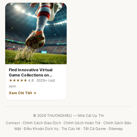
Find Innovative Virtual
Game Collections on
dn8809.com: A UX-
★★★★★
4.8 · 3029+ lượt
Focused Review
xem
Xem Chi Tiết →
© 2026 THUONGHIEU — Nhà Cái Uy Tín
Contact
·
Chính Sách Giao Dịch
·
Chính Sách Hoàn Trả
·
Chính Sách Bảo
Mật
·
Điều Khoản Dịch Vụ
·
Tra Cứu Vé
·
Tất Cả Game
·
Sitemap