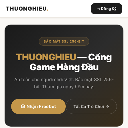
THUONGHIEU
.
Đăng Ký
BẢO MẬT SSL 256-BIT
THUONGHIEU
— Cổng
Game Hàng Đầu
An toàn cho người chơi Việt. Bảo mật SSL 256-
bit. Tham gia ngay hôm nay.
🎲 Nhận Freebet
Tất Cả Trò Chơi →