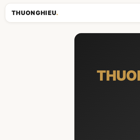
THUONGHIEU
.
THUO