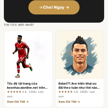
Chơi Ngay →
TIN TỨC MỚI NHẤT
Tốc độ tải trang của
8xbet71.live triển khai ưu
keonhacaionline.net trên
đãi theo tuần như thế nào?
điện thoại: Ghi chép từ một
Cách đọc giá trị thực trước
★★★★★
4.8 · 2358+ lượt
★★★★★
4.8 · 2808+ lượt
người dùng lâu năm
khi nhận thưởng
xem
xem
Xem Chi Tiết →
Xem Chi Tiết →