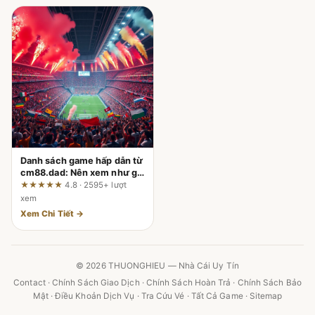
Danh sách game hấp dẫn từ
cm88.dad: Nên xem như gợi
ý, không phải chân lý
★★★★★
4.8 · 2595+ lượt
xem
Xem Chi Tiết →
© 2026 THUONGHIEU — Nhà Cái Uy Tín
Contact
·
Chính Sách Giao Dịch
·
Chính Sách Hoàn Trả
·
Chính Sách Bảo
Mật
·
Điều Khoản Dịch Vụ
·
Tra Cứu Vé
·
Tất Cả Game
·
Sitemap