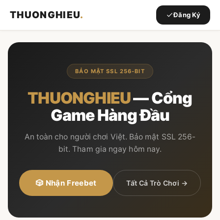
THUONGHIEU
.
Đăng Ký
BẢO MẬT SSL 256-BIT
THUONGHIEU
— Cổng
Game Hàng Đầu
An toàn cho người chơi Việt. Bảo mật SSL 256-
bit. Tham gia ngay hôm nay.
🎲 Nhận Freebet
Tất Cả Trò Chơi →