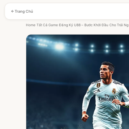
Trang Chủ
Home
›
Tất Cả Game
›
Đăng Ký U88 – Bước Khởi Đầu Cho Trải Ngh