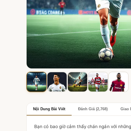
Nội Dung Bài Viết
Đánh Giá (2,768)
Giao 
Bạn có bao giờ cảm thấy chán ngán với những ứ