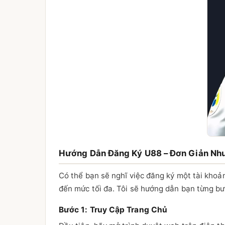
Hướng Dẫn Đăng Ký U88 – Đơn Giản Nh
Có thể bạn sẽ nghĩ việc đăng ký một tài khoản
đến mức tối đa. Tôi sẽ hướng dẫn bạn từng b
Bước 1: Truy Cập Trang Chủ