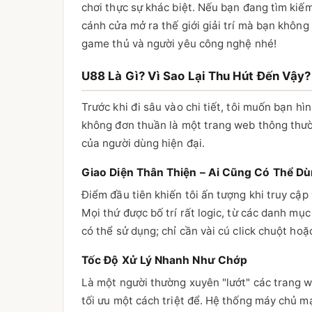
chơi thực sự khác biệt. Nếu bạn đang tìm kiế
cánh cửa mở ra thế giới giải trí mà bạn khôn
game thủ và người yêu công nghệ nhé!
U88 Là Gì? Vì Sao Lại Thu Hút Đến Vậy?
Trước khi đi sâu vào chi tiết, tôi muốn bạn h
không đơn thuần là một trang web thông thườ
của người dùng hiện đại.
Giao Diện Thân Thiện – Ai Cũng Có Thể D
Điểm đầu tiên khiến tôi ấn tượng khi truy cậ
Mọi thứ được bố trí rất logic, từ các danh mụ
có thể sử dụng; chỉ cần vài cú click chuột hoặ
Tốc Độ Xử Lý Nhanh Như Chớp
Là một người thường xuyên "lướt" các trang we
tối ưu một cách triệt để. Hệ thống máy chủ 