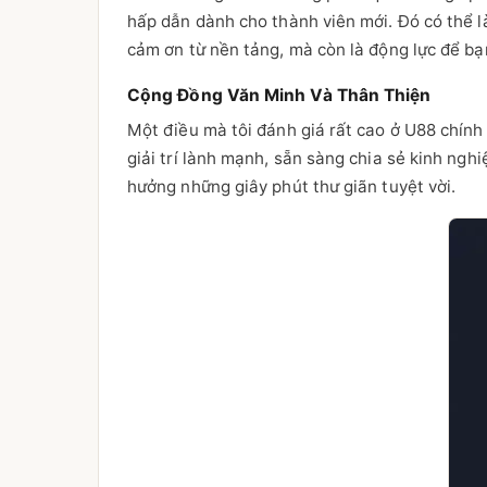
hấp dẫn dành cho thành viên mới. Đó có thể l
cảm ơn từ nền tảng, mà còn là động lực để b
Cộng Đồng Văn Minh Và Thân Thiện
Một điều mà tôi đánh giá rất cao ở U88 chính
giải trí lành mạnh, sẵn sàng chia sẻ kinh ngh
hưởng những giây phút thư giãn tuyệt vời.