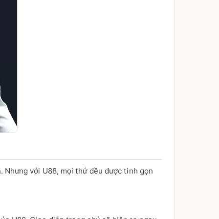
n. Nhưng với U88, mọi thứ đều được tinh gọn