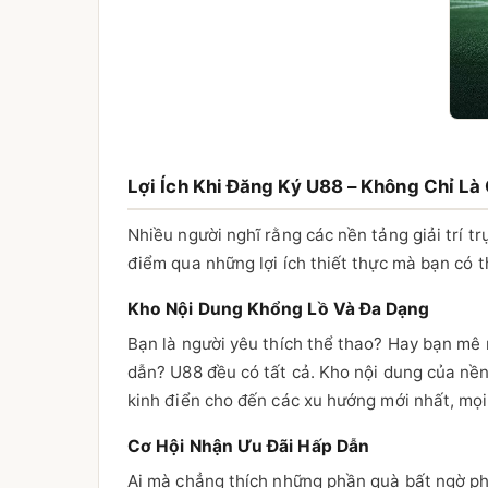
Lợi Ích Khi Đăng Ký U88 – Không Chỉ Là 
Nhiều người nghĩ rằng các nền tảng giải trí t
điểm qua những lợi ích thiết thực mà bạn có 
Kho Nội Dung Khổng Lồ Và Đa Dạng
Bạn là người yêu thích thể thao? Hay bạn mê 
dẫn? U88 đều có tất cả. Kho nội dung của nề
kinh điển cho đến các xu hướng mới nhất, mọi
Cơ Hội Nhận Ưu Đãi Hấp Dẫn
Ai mà chẳng thích những phần quà bất ngờ ph