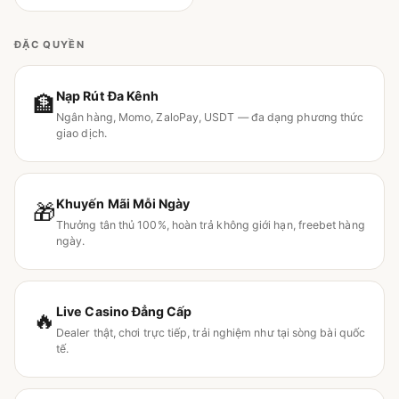
ĐẶC QUYỀN
Nạp Rút Đa Kênh
🏦
Ngân hàng, Momo, ZaloPay, USDT — đa dạng phương thức
giao dịch.
Khuyến Mãi Mỗi Ngày
🎁
Thưởng tân thủ 100%, hoàn trả không giới hạn, freebet hàng
ngày.
Live Casino Đẳng Cấp
🔥
Dealer thật, chơi trực tiếp, trải nghiệm như tại sòng bài quốc
tế.