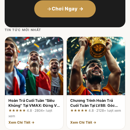
Chơi Ngay →
TIN TỨC MỚI NHẤT
Hoàn Trả Cuối Tuần "Siêu
Chương Trình Hoàn Trả
Khủng" Tại VMAX: Đừng Vội
Cuối Tuần Tại LV88: Góc
Tin, Hãy Kiểm Tra
Nhìn Kiểm Chứng Từ Một
★★★★★
4.8 · 2804+ lượt
★★★★★
4.8 · 2128+ lượt xem
Biên Tập Viên Độc Lập
xem
Xem Chi Tiết →
Xem Chi Tiết →