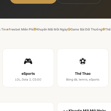
 Tin
🔥
Freebet Miễn Phí
🎁
Khuyến Mãi Mỗi Ngày
🎲
Game Bài Đổi Thưởng
⚽
Thể
🎮
⚽
eSports
Thể Thao
LOL, Dota 2, CS:GO
Bóng đá, tennis, eSports
Khuyến Mãi Mỗi Ngày