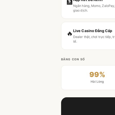
🏦
Ngân hàng, Momo, ZaloPay
giao dịch.
Live Casino Đẳng Cấp
🔥
Dealer thật, chơi trực tiếp, 
tế.
BẰNG CON SỐ
99%
Hài Lòng