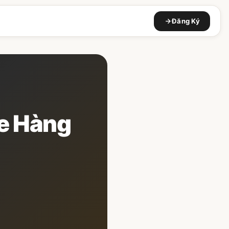
Đăng Ký
e Hàng