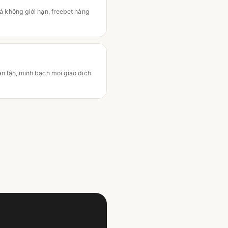
ả không giới hạn, freebet hàng
n lận, minh bạch mọi giao dịch.