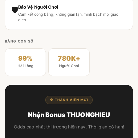
Bảo Vệ Người Chơi
🛡
Cam kết công bằng, không gian lận, minh bạch mọi giao
dịch.
BẰNG CON SỐ
99%
780K+
Hài Lòng
Người Chơi
💎 THÀNH VIÊN MỚI
Nhận Bonus THUONGHIEU
Odds cao nhất thị trường hiện nay. Thời gian có hạn!