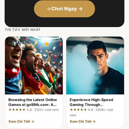
Chơi Ngay →
TIN TỨC MỚI NHẤT
Browsing the Latest Online
Experience High-Speed
Games at go99tk.com: A
Gaming Through
UX Review of the Full
kuwintk.com: A Critical
★★★★★
4.8 · 2120+ lượt xem
★★★★★
4.8 · 2408+ lượt
Experience from Arrival to
User Experience Review
xem
Support
Xem Chi Tiết →
Xem Chi Tiết →