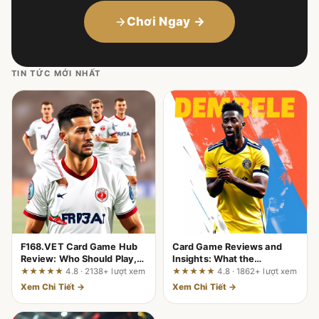
Chơi Ngay →
TIN TỨC MỚI NHẤT
F168.VET Card Game Hub
Card Game Reviews and
Review: Who Should Play,
Insights: What the
Who Should Skip, and How
thapcamtv.page Hub
★★★★★
4.8 · 2138+ lượt xem
★★★★★
4.8 · 1862+ lượt xem
to Verify Before You
Reveals Before You Play
Xem Chi Tiết →
Xem Chi Tiết →
Deposit