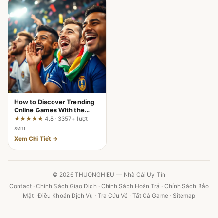
How to Discover Trending
Online Games With the
hz888.us Game Guide: A
★★★★★
4.8 · 3357+ lượt
Player's Walkthrough
xem
Xem Chi Tiết →
© 2026 THUONGHIEU — Nhà Cái Uy Tín
Contact
·
Chính Sách Giao Dịch
·
Chính Sách Hoàn Trả
·
Chính Sách Bảo
Mật
·
Điều Khoản Dịch Vụ
·
Tra Cứu Vé
·
Tất Cả Game
·
Sitemap