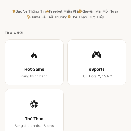
🛡
Bảo Vệ Thông Tin
🔥
Freebet Miễn Phí
🎁
Khuyến Mãi Mỗi Ngày
🎲
Game Bài Đổi Thưởng
⚽
Thể Thao Trực Tiếp
TRÒ CHƠI
🔥
🎮
Hot Game
eSports
Đang thịnh hành
LOL, Dota 2, CS:GO
⚽
Thể Thao
Bóng đá, tennis, eSports