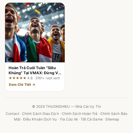
Hoàn Trả Cuối Tuần "Siêu
Khủng" Tại VMAX: Đừng Vội
Tin, Hãy Kiểm Tra
★★★★★
4.8 · 3161+ lượt xem
Xem Chi Tiết →
© 2026 THUONGHIEU — Nhà Cái Uy Tín
Contact
·
Chính Sách Giao Dịch
·
Chính Sách Hoàn Trả
·
Chính Sách Bảo
Mật
·
Điều Khoản Dịch Vụ
·
Tra Cứu Vé
·
Tất Cả Game
·
Sitemap