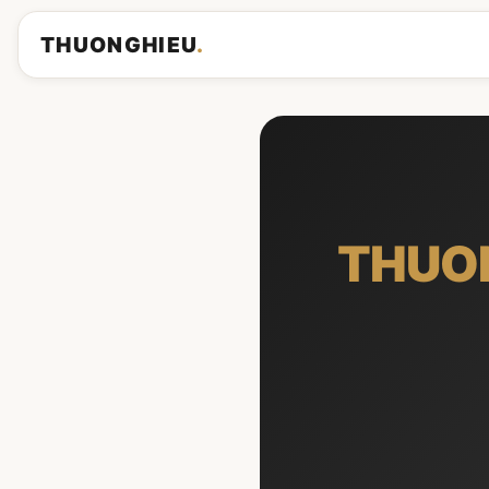
THUONGHIEU
.
THUO