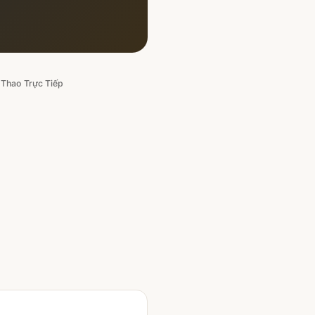
 Thao Trực Tiếp