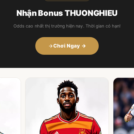
Nhận Bonus THUONGHIEU
Odds cao nhất thị trường hiện nay. Thời gian có hạn!
Chơi Ngay →