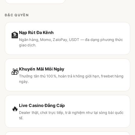
ĐẶC QUYỀN
Nạp Rút Đa Kênh
🏦
Ngân hàng, Momo, ZaloPay, USDT — đa dạng phương thức
giao dịch.
Khuyến Mãi Mỗi Ngày
🎁
Thưởng tân thủ 100%, hoàn trả không giới hạn, freebet hàng
ngày.
Live Casino Đẳng Cấp
🔥
Dealer thật, chơi trực tiếp, trải nghiệm như tại sòng bài quốc
tế.