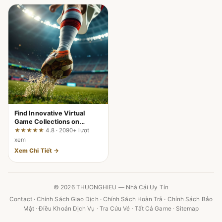
Find Innovative Virtual
Game Collections on
dn8809.com: A UX-
★★★★★
4.8 · 2090+ lượt
Focused Review
xem
Xem Chi Tiết →
© 2026 THUONGHIEU — Nhà Cái Uy Tín
Contact
·
Chính Sách Giao Dịch
·
Chính Sách Hoàn Trả
·
Chính Sách Bảo
Mật
·
Điều Khoản Dịch Vụ
·
Tra Cứu Vé
·
Tất Cả Game
·
Sitemap