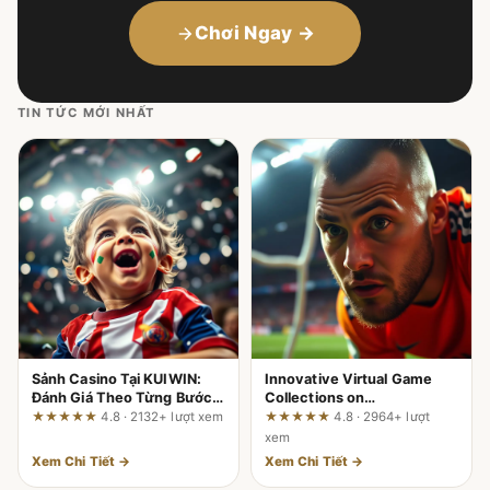
Chơi Ngay →
TIN TỨC MỚI NHẤT
Sảnh Casino Tại KUIWIN:
Innovative Virtual Game
Đánh Giá Theo Từng Bước
Collections on
Người Dùng, Từ Truy Cập
uu88pai.com: Who Actually
★★★★★
4.8 · 2132+ lượt xem
★★★★★
4.8 · 2964+ lượt
Đến Hỗ Trợ
Gets Value From Them?
xem
Xem Chi Tiết →
Xem Chi Tiết →