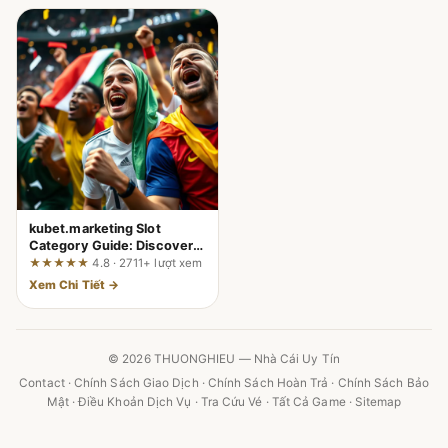
kubet.marketing Slot
Category Guide: Discover
Reel Games and Creative
★★★★★
4.8 · 2711+ lượt xem
Themes
Xem Chi Tiết →
© 2026 THUONGHIEU — Nhà Cái Uy Tín
Contact
·
Chính Sách Giao Dịch
·
Chính Sách Hoàn Trả
·
Chính Sách Bảo
Mật
·
Điều Khoản Dịch Vụ
·
Tra Cứu Vé
·
Tất Cả Game
·
Sitemap