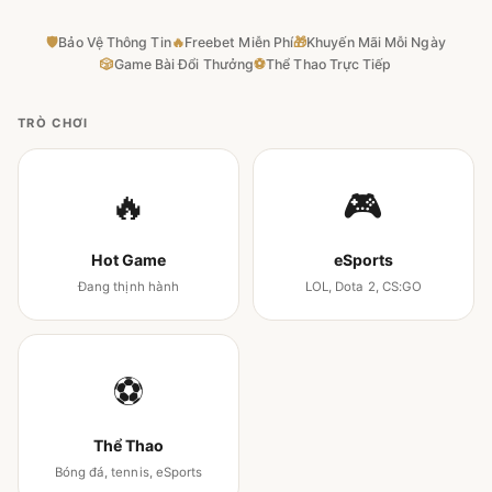
🛡
Bảo Vệ Thông Tin
🔥
Freebet Miễn Phí
🎁
Khuyến Mãi Mỗi Ngày
🎲
Game Bài Đổi Thưởng
⚽
Thể Thao Trực Tiếp
TRÒ CHƠI
🔥
🎮
Hot Game
eSports
Đang thịnh hành
LOL, Dota 2, CS:GO
⚽
Thể Thao
Bóng đá, tennis, eSports