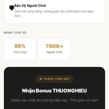
Bảo Vệ Người Chơi
🛡
Cam kết công bằng, không gian lận, minh bạch mọi giao
dịch.
BẰNG CON SỐ
99%
780K+
Hài Lòng
Người Chơi
💎 THÀNH VIÊN MỚI
Nhận Bonus THUONGHIEU
Odds cao nhất thị trường hiện nay. Thời gian có hạn!