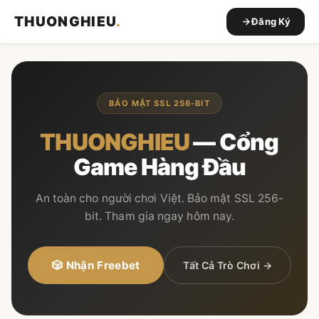
THUONGHIEU
.
Đăng Ký
BẢO MẬT SSL 256-BIT
THUONGHIEU
— Cổng
Game Hàng Đầu
An toàn cho người chơi Việt. Bảo mật SSL 256-
bit. Tham gia ngay hôm nay.
🎲 Nhận Freebet
Tất Cả Trò Chơi →