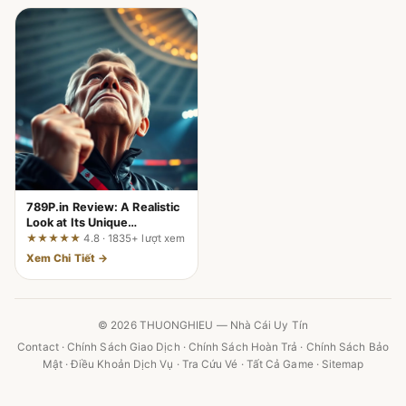
789P.in Review: A Realistic
Look at Its Unique
Entertainment Features
★★★★★
4.8 · 1835+ lượt xem
Xem Chi Tiết →
© 2026 THUONGHIEU — Nhà Cái Uy Tín
Contact
·
Chính Sách Giao Dịch
·
Chính Sách Hoàn Trả
·
Chính Sách Bảo
Mật
·
Điều Khoản Dịch Vụ
·
Tra Cứu Vé
·
Tất Cả Game
·
Sitemap