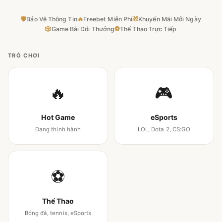
🛡
Bảo Vệ Thông Tin
🔥
Freebet Miễn Phí
🎁
Khuyến Mãi Mỗi Ngày
🎲
Game Bài Đổi Thưởng
⚽
Thể Thao Trực Tiếp
TRÒ CHƠI
🔥
🎮
Hot Game
eSports
Đang thịnh hành
LOL, Dota 2, CS:GO
⚽
Thể Thao
Bóng đá, tennis, eSports