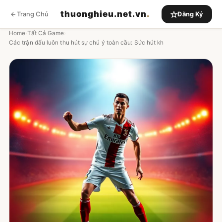
thuonghieu.net.vn
.
Trang Chủ
Đăng Ký
Home
›
Tất Cả Game
›
Các trận đấu luôn thu hút sự chú ý toàn cầu: Sức hút kh