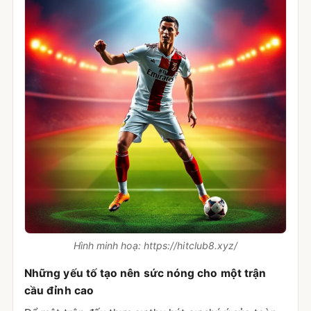
Hình minh hoạ: https://hitclub8.xyz/
Những yếu tố tạo nên sức nóng cho một trận
cầu đỉnh cao