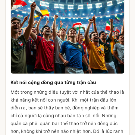
Kết nối cộng đồng qua từng trận cầu
Một trong những điều tuyệt vời nhất của thể thao là
khả năng kết nối con người. Khi một trận đấu lớn
diễn ra, bạn sẽ thấy bạn bè, đồng nghiệp và thậm
chí cả người lạ cùng nhau bàn tán sôi nổi. Những
quán cà phê, quán bar thể thao trở nên đông đúc
hơn, không khí trở nên náo nhiệt hơn. Đó là lúc ranh