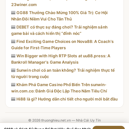
23winer.com
🎰
GG88 Thưởng Chào Mừng 100% Giá Trị: Cơ Hội
Nhân Đôi Niềm Vui Cho Tân Thủ
🎰
DEBET có thực sự đáng chơi? Trải nghiệm sảnh
game bài và cách hiển thị “đỉnh nóc”
🎰
Find Exciting Game Choices on Nova88: A Coach's
Guide for First-Time Players
🎰
Win Bigger with High RTP Slots at uu88.press: A
Bankroll Manager's Game Analysis
🎰
Sunwin chơi có an toàn không? Trải nghiệm thực tế
từ người trong cuộc
🎰
Khám Phá Game Casino Phổ Biến Trên sunwin-
win.com.co: Đánh Giá Độc Lập Theo Năm Tiêu Chí
🎰
Hi88 là gì? Hướng dẫn chi tiết cho người mới bắt đầu
© 2026 thuonghieu.net.vn — Nhà Cái Uy Tín
Contact
·
Chính Sách Giao Dịch
·
Chính Sách Hoàn Trả
·
Chính Sách Bảo