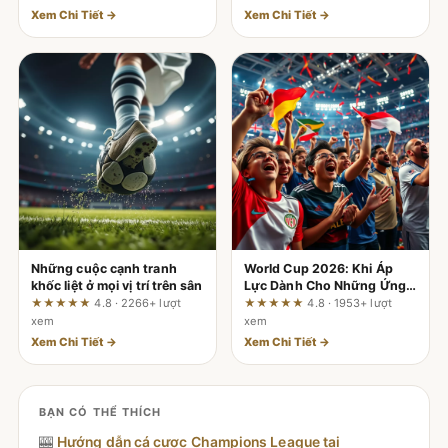
Xem Chi Tiết →
Xem Chi Tiết →
Những cuộc cạnh tranh
World Cup 2026: Khi Áp
khốc liệt ở mọi vị trí trên sân
Lực Dành Cho Những Ứng
Viên Vô Địch
★★★★★
4.8 · 2266+ lượt
★★★★★
4.8 · 1953+ lượt
xem
xem
Xem Chi Tiết →
Xem Chi Tiết →
BẠN CÓ THỂ THÍCH
🎰
Hướng dẫn cá cược Champions League tại