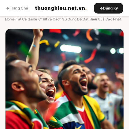
thuonghieu.net.vn
.
Trang Chủ
Đăng Ký
Home
›
Tất Cả Game
›
C168 và Cách Sử Dụng Để Đạt Hiệu Quả Cao Nhất