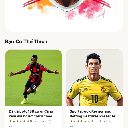
Bạn Có Thể Thích
Đá gà Loto188 có gì đáng
Sportsbook Review and
xem với người thích theo
Betting Features Presented
dõi trận nhanh
by st666.acto – A Critical
★★★★★
4.8 · 2053+ lượt
★★★★★
4.8 · 3346+ lượt
Look at the Claims
xem
xem