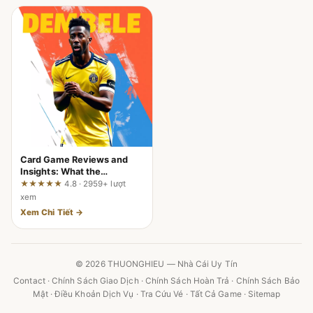
Card Game Reviews and
Insights: What the
thapcamtv.page Hub
★★★★★
4.8 · 2959+ lượt
Reveals Before You Play
xem
Xem Chi Tiết →
© 2026 THUONGHIEU — Nhà Cái Uy Tín
Contact
·
Chính Sách Giao Dịch
·
Chính Sách Hoàn Trả
·
Chính Sách Bảo
Mật
·
Điều Khoản Dịch Vụ
·
Tra Cứu Vé
·
Tất Cả Game
·
Sitemap