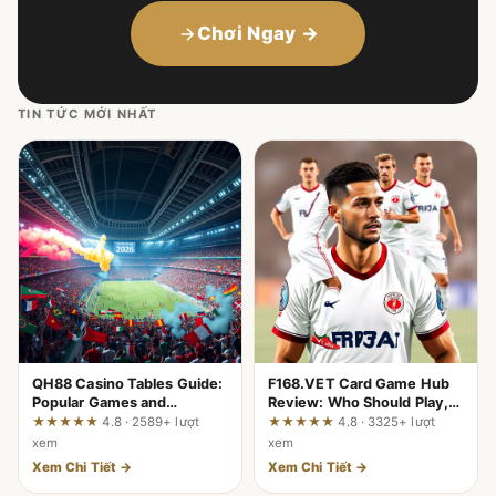
Chơi Ngay →
TIN TỨC MỚI NHẤT
QH88 Casino Tables Guide:
F168.VET Card Game Hub
Popular Games and
Review: Who Should Play,
Features
Who Should Skip, and How
★★★★★
4.8 · 2589+ lượt
★★★★★
4.8 · 3325+ lượt
to Verify Before You
xem
xem
Deposit
Xem Chi Tiết →
Xem Chi Tiết →