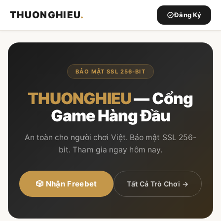
THUONGHIEU
.
Đăng Ký
BẢO MẬT SSL 256-BIT
THUONGHIEU
— Cổng
Game Hàng Đầu
An toàn cho người chơi Việt. Bảo mật SSL 256-
bit. Tham gia ngay hôm nay.
🎲 Nhận Freebet
Tất Cả Trò Chơi →