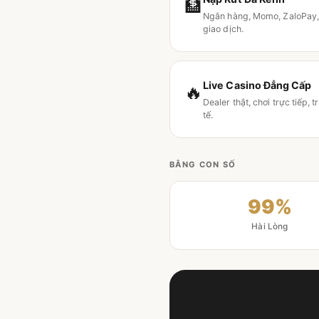
🏦
Ngân hàng, Momo, ZaloPay
giao dịch.
Live Casino Đẳng Cấp
🔥
Dealer thật, chơi trực tiếp, 
tế.
BẰNG CON SỐ
99%
Hài Lòng