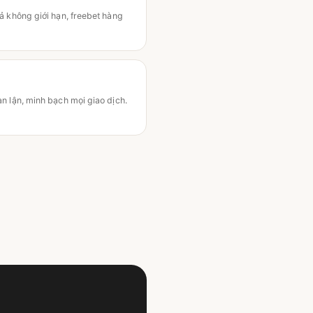
ả không giới hạn, freebet hàng
n lận, minh bạch mọi giao dịch.