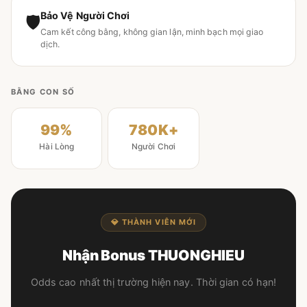
Bảo Vệ Người Chơi
🛡
Cam kết công bằng, không gian lận, minh bạch mọi giao
dịch.
BẰNG CON SỐ
99%
780K+
Hài Lòng
Người Chơi
💎 THÀNH VIÊN MỚI
Nhận Bonus THUONGHIEU
Odds cao nhất thị trường hiện nay. Thời gian có hạn!