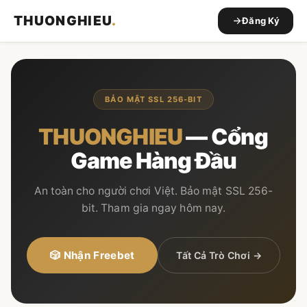
THUONGHIEU
.
Đăng Ký
BẢO MẬT SSL 256-BIT
THUONGHIEU
— Cổng
Game Hàng Đầu
An toàn cho người chơi Việt. Bảo mật SSL 256-
bit. Tham gia ngay hôm nay.
🎲 Nhận Freebet
Tất Cả Trò Chơi →