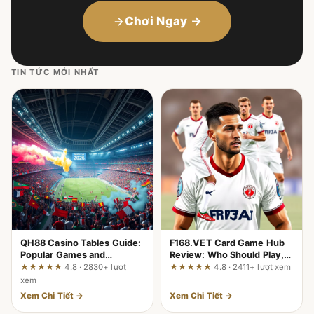
Chơi Ngay →
TIN TỨC MỚI NHẤT
QH88 Casino Tables Guide:
F168.VET Card Game Hub
Popular Games and
Review: Who Should Play,
Features
Who Should Skip, and How
★★★★★
4.8 · 2830+ lượt
★★★★★
4.8 · 2411+ lượt xem
to Verify Before You
xem
Deposit
Xem Chi Tiết →
Xem Chi Tiết →