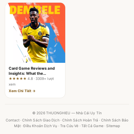
Card Game Reviews and
Insights: What the
thapcamtv.page Hub
★★★★★
4.8 · 3309+ lượt
Reveals Before You Play
xem
Xem Chi Tiết →
© 2026 THUONGHIEU — Nhà Cái Uy Tín
Contact
·
Chính Sách Giao Dịch
·
Chính Sách Hoàn Trả
·
Chính Sách Bảo
Mật
·
Điều Khoản Dịch Vụ
·
Tra Cứu Vé
·
Tất Cả Game
·
Sitemap