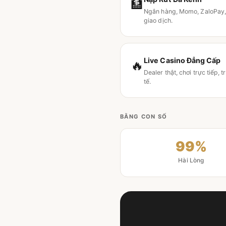
🏦
Ngân hàng, Momo, ZaloPay
giao dịch.
Live Casino Đẳng Cấp
🔥
Dealer thật, chơi trực tiếp, 
tế.
BẰNG CON SỐ
99%
Hài Lòng