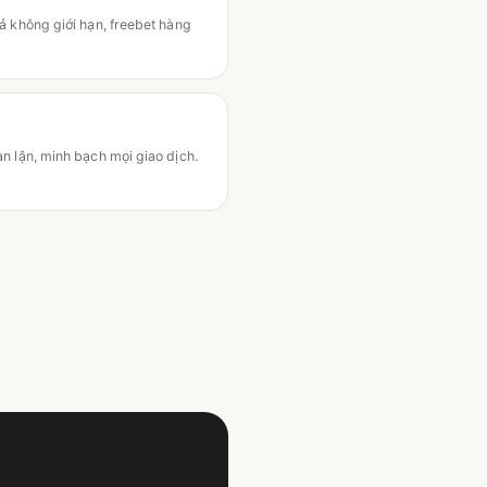
ả không giới hạn, freebet hàng
n lận, minh bạch mọi giao dịch.