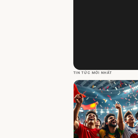
TIN TỨC MỚI NHẤT