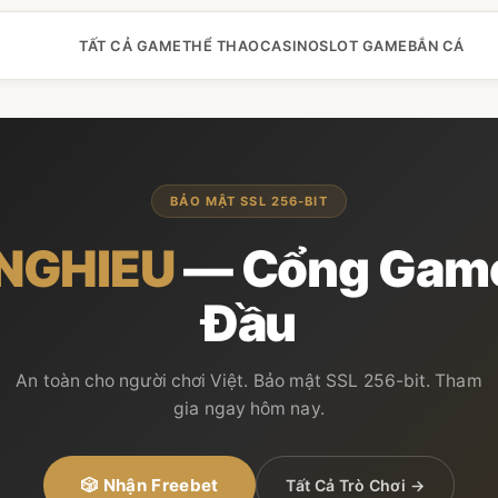
TẤT CẢ GAME
THỂ THAO
CASINO
SLOT GAME
BẮN CÁ
BẢO MẬT SSL 256-BIT
NGHIEU
— Cổng Gam
Đầu
An toàn cho người chơi Việt. Bảo mật SSL 256-bit. Tham
gia ngay hôm nay.
🎲 Nhận Freebet
Tất Cả Trò Chơi →