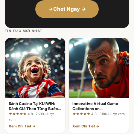
Chơi Ngay →
TIN TỨC MỚI NHẤT
Sảnh Casino Tại KUIWIN:
Innovative Virtual Game
Đánh Giá Theo Từng Bước
Collections on
Người Dùng, Từ Truy Cập
uu88pai.com: Who Actually
★★★★★
4.8 · 2639+ lượt
★★★★★
4.8 · 3186+ lượt xem
Đến Hỗ Trợ
Gets Value From Them?
xem
Xem Chi Tiết →
Xem Chi Tiết →