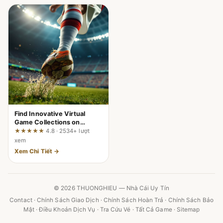
Find Innovative Virtual
Game Collections on
dn8809.com: A UX-
★★★★★
4.8 · 2534+ lượt
Focused Review
xem
Xem Chi Tiết →
© 2026 THUONGHIEU — Nhà Cái Uy Tín
Contact
·
Chính Sách Giao Dịch
·
Chính Sách Hoàn Trả
·
Chính Sách Bảo
Mật
·
Điều Khoản Dịch Vụ
·
Tra Cứu Vé
·
Tất Cả Game
·
Sitemap