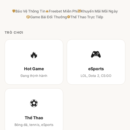
🛡
Bảo Vệ Thông Tin
🔥
Freebet Miễn Phí
🎁
Khuyến Mãi Mỗi Ngày
🎲
Game Bài Đổi Thưởng
⚽
Thể Thao Trực Tiếp
TRÒ CHƠI
🔥
🎮
Hot Game
eSports
Đang thịnh hành
LOL, Dota 2, CS:GO
⚽
Thể Thao
Bóng đá, tennis, eSports