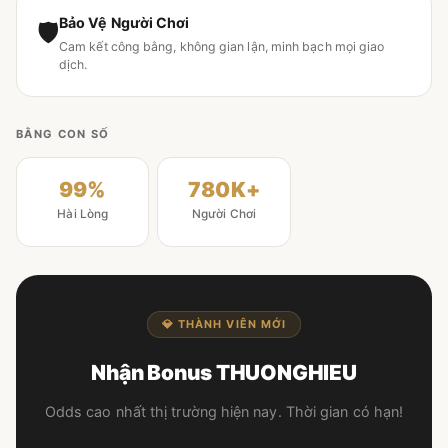
Bảo Vệ Người Chơi
🛡
Cam kết công bằng, không gian lận, minh bạch mọi giao
dịch.
BẰNG CON SỐ
99%
780K+
Hài Lòng
Người Chơi
💎 THÀNH VIÊN MỚI
Nhận Bonus THUONGHIEU
Odds cao nhất thị trường hiện nay. Thời gian có hạn!