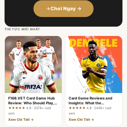
Chơi Ngay →
TIN TỨC MỚI NHẤT
F168.VET Card Game Hub
Card Game Reviews and
Review: Who Should Play,
Insights: What the
Who Should Skip, and How
thapcamtv.page Hub
★★★★★
4.8 · 3378+ lượt
★★★★★
4.8 · 2446+ lượt
to Verify Before You
Reveals Before You Play
xem
xem
Deposit
Xem Chi Tiết →
Xem Chi Tiết →