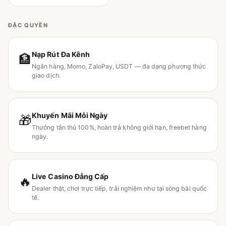
ĐẶC QUYỀN
Nạp Rút Đa Kênh
🏦
Ngân hàng, Momo, ZaloPay, USDT — đa dạng phương thức
giao dịch.
Khuyến Mãi Mỗi Ngày
🎁
Thưởng tân thủ 100%, hoàn trả không giới hạn, freebet hàng
ngày.
Live Casino Đẳng Cấp
🔥
Dealer thật, chơi trực tiếp, trải nghiệm như tại sòng bài quốc
tế.