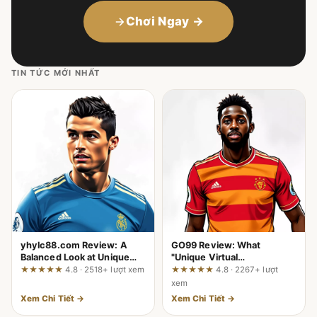
Chơi Ngay →
TIN TỨC MỚI NHẤT
yhylc88.com Review: A
GO99 Review: What
Balanced Look at Unique
"Unique Virtual
Virtual Entertainment
Entertainment" Actually
★★★★★
4.8 · 2518+ lượt xem
★★★★★
4.8 · 2267+ lượt
Features
Means and What to Verify
xem
First
Xem Chi Tiết →
Xem Chi Tiết →