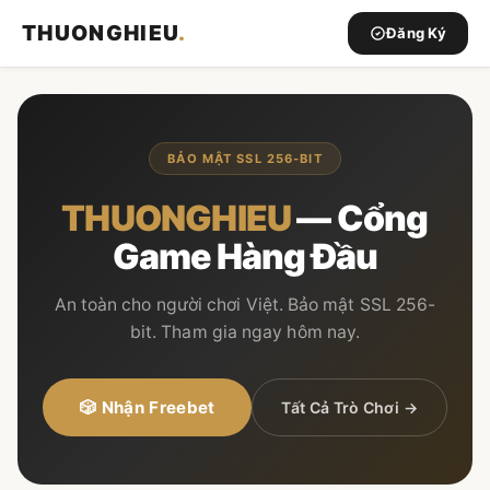
THUONGHIEU
.
Đăng Ký
BẢO MẬT SSL 256-BIT
THUONGHIEU
— Cổng
Game Hàng Đầu
An toàn cho người chơi Việt. Bảo mật SSL 256-
bit. Tham gia ngay hôm nay.
🎲 Nhận Freebet
Tất Cả Trò Chơi →