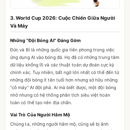
3. World Cup 2026: Cuộc Chiến Giữa Người
Và Máy
Những "Đội Bóng AI" Đáng Gờm
Đức và Bỉ là những quốc gia tiên phong trong việc
ứng dụng AI vào bóng đá. Họ đã có những trung tâm
dữ liệu khổng lồ và các thuật toán dự đoán cực kỳ
chính xác. Tuy nhiên, bất ngờ lớn nhất có thể đến từ
những đội bóng ít tên tuổi hơn nhưng sở hữu những
"cỗ máy" AI đột phá. Ai mà biết được, một đội bóng
nhỏ nhưng có hệ thống phân tích siêu việt hoàn
toàn có thể tạo nên địa chấn.
Vai Trò Của Người Hâm Mộ
Chúng ta, những người hâm mộ, cũng sẽ bị ảnh