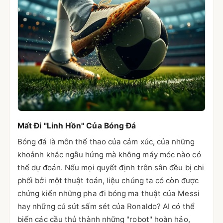
Mất Đi "Linh Hồn" Của Bóng Đá
Bóng đá là môn thể thao của cảm xúc, của những
khoảnh khắc ngẫu hứng mà không máy móc nào có
thể dự đoán. Nếu mọi quyết định trên sân đều bị chi
phối bởi một thuật toán, liệu chúng ta có còn được
chứng kiến những pha đi bóng ma thuật của Messi
hay những cú sút sấm sét của Ronaldo? AI có thể
biến các cầu thủ thành những "robot" hoàn hảo,