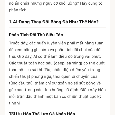
nó ẩn chứa những nguy cơ khó lường? Hãy cùng tôi
phân tích.
1. AI Đang Thay Đổi Bóng Đá Như Thế Nào?
Phân Tích Đối Thủ Siêu Tốc
Trước đây, các huấn luyện viên phải mất hàng tuần
để xem băng ghi hình và phân tích lối chơi của đối
thủ. Giờ đây, AI có thể làm điều đó trong vài phút.
Các thuật toán học sâu (deep learning) có thể quét
toàn bộ lịch sử thi đấu, nhận diện điểm yếu trong
chiến thuật phòng ngự, thói quen di chuyển của
từng cầu thủ, thậm chí dự đoán họ sẽ sút bóng về
góc nào trong các tình huống cố định. Điều này biến
mỗi trận đấu thành một bàn cờ chiến thuật cực kỳ
tinh vi.
Tối Ưu Hóa Thể Lực Cá Nhân Hóa