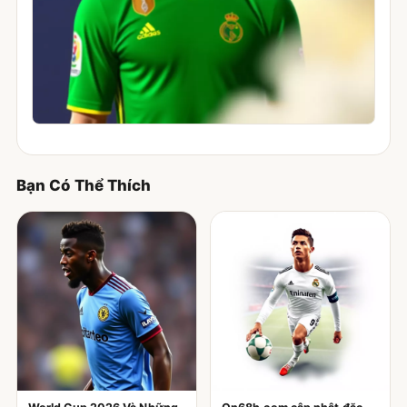
Bạn Có Thể Thích