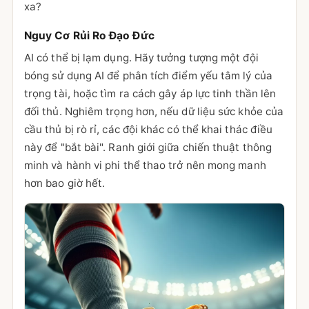
xa?
Nguy Cơ Rủi Ro Đạo Đức
AI có thể bị lạm dụng. Hãy tưởng tượng một đội
bóng sử dụng AI để phân tích điểm yếu tâm lý của
trọng tài, hoặc tìm ra cách gây áp lực tinh thần lên
đối thủ. Nghiêm trọng hơn, nếu dữ liệu sức khỏe của
cầu thủ bị rò rỉ, các đội khác có thể khai thác điều
này để "bắt bài". Ranh giới giữa chiến thuật thông
minh và hành vi phi thể thao trở nên mong manh
hơn bao giờ hết.