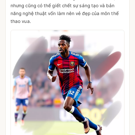
nhưng cũng có thể giết chết sự sáng tạo và bản
năng nghệ thuật vốn làm nên vẻ đẹp của môn thể
thao vua.