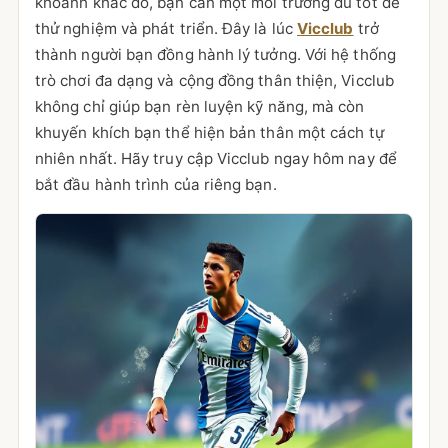
khoảnh khắc đó, bạn cần một môi trường đủ tốt để
thử nghiệm và phát triển. Đây là lúc
Vicclub
trở
thành người bạn đồng hành lý tưởng. Với hệ thống
trò chơi đa dạng và cộng đồng thân thiện, Vicclub
không chỉ giúp bạn rèn luyện kỹ năng, mà còn
khuyến khích bạn thể hiện bản thân một cách tự
nhiên nhất. Hãy truy cập Vicclub ngay hôm nay để
bắt đầu hành trình của riêng bạn.