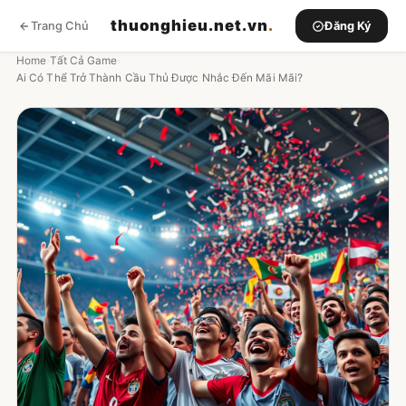
thuonghieu.net.vn
.
Trang Chủ
Đăng Ký
Home
›
Tất Cả Game
›
Ai Có Thể Trở Thành Cầu Thủ Được Nhắc Đến Mãi Mãi?