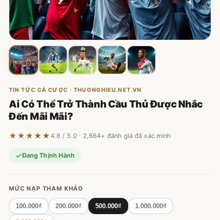
TIN TỨC CÁ CƯỢC · THUONGHIEU.NET.VN
Ai Có Thể Trở Thành Cầu Thủ Được Nhắc
Đến Mãi Mãi?
★★★★★
4.8 / 5.0 · 2,664+ đánh giá đã xác minh
Đang Thịnh Hành
MỨC NẠP THAM KHẢO
100.000₫
200.000₫
500.000₫
1.000.000₫