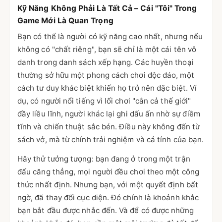
Kỹ Năng Không Phải Là Tất Cả – Cái "Tôi" Trong
Game Mới Là Quan Trọng
Bạn có thể là người có kỹ năng cao nhất, nhưng nếu
không có "chất riêng", bạn sẽ chỉ là một cái tên vô
danh trong danh sách xếp hạng. Các huyền thoại
thường sở hữu một phong cách chơi độc đáo, một
cách tư duy khác biệt khiến họ trở nên đặc biệt. Ví
dụ, có người nổi tiếng vì lối chơi "cân cả thế giới"
đầy liều lĩnh, người khác lại ghi dấu ấn nhờ sự điềm
tĩnh và chiến thuật sắc bén. Điều này không đến từ
sách vở, mà từ chính trải nghiệm và cá tính của bạn.
Hãy thử tưởng tượng: bạn đang ở trong một trận
đấu căng thẳng, mọi người đều chơi theo một công
thức nhất định. Nhưng bạn, với một quyết định bất
ngờ, đã thay đổi cục diện. Đó chính là khoảnh khắc
bạn bắt đầu được nhắc đến. Và để có được những