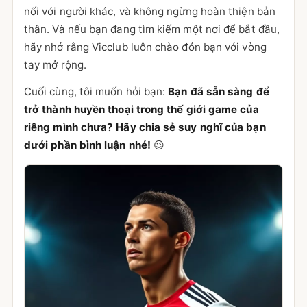
nối với người khác, và không ngừng hoàn thiện bản
thân. Và nếu bạn đang tìm kiếm một nơi để bắt đầu,
hãy nhớ rằng Vicclub luôn chào đón bạn với vòng
tay mở rộng.
Cuối cùng, tôi muốn hỏi bạn:
Bạn đã sẵn sàng để
trở thành huyền thoại trong thế giới game của
riêng mình chưa? Hãy chia sẻ suy nghĩ của bạn
dưới phần bình luận nhé!
😉