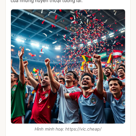
của những huyền thoại tương lai.
Hình minh hoạ: https://vic.cheap/