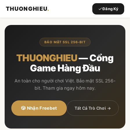
THUONGHIEU
.
Đăng Ký
BẢO MẬT SSL 256-BIT
THUONGHIEU
— Cổng
Game Hàng Đầu
An toàn cho người chơi Việt. Bảo mật SSL 256-
bit. Tham gia ngay hôm nay.
🎲 Nhận Freebet
Tất Cả Trò Chơi →