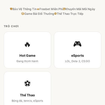
🛡
Bảo Vệ Thông Tin
🔥
Freebet Miễn Phí
🎁
Khuyến Mãi Mỗi Ngày
🎲
Game Bài Đổi Thưởng
⚽
Thể Thao Trực Tiếp
TRÒ CHƠI
🔥
🎮
Hot Game
eSports
Đang thịnh hành
LOL, Dota 2, CS:GO
⚽
Thể Thao
Bóng đá, tennis, eSports