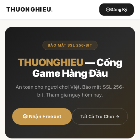
THUONGHIEU
.
Đăng Ký
BẢO MẬT SSL 256-BIT
THUONGHIEU
— Cổng
Game Hàng Đầu
An toàn cho người chơi Việt. Bảo mật SSL 256-
bit. Tham gia ngay hôm nay.
🎲 Nhận Freebet
Tất Cả Trò Chơi →