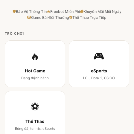
🛡
Bảo Vệ Thông Tin
🔥
Freebet Miễn Phí
🎁
Khuyến Mãi Mỗi Ngày
🎲
Game Bài Đổi Thưởng
⚽
Thể Thao Trực Tiếp
TRÒ CHƠI
🔥
🎮
Hot Game
eSports
Đang thịnh hành
LOL, Dota 2, CS:GO
⚽
Thể Thao
Bóng đá, tennis, eSports