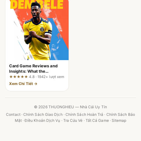
Card Game Reviews and
Insights: What the
thapcamtv.page Hub
★★★★★
4.8 · 1942+ lượt xem
Reveals Before You Play
Xem Chi Tiết →
© 2026 THUONGHIEU — Nhà Cái Uy Tín
Contact
·
Chính Sách Giao Dịch
·
Chính Sách Hoàn Trả
·
Chính Sách Bảo
Mật
·
Điều Khoản Dịch Vụ
·
Tra Cứu Vé
·
Tất Cả Game
·
Sitemap