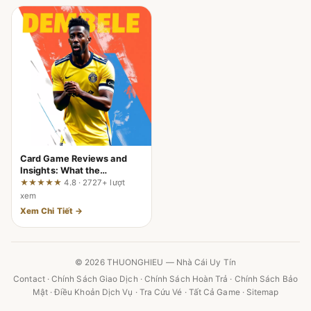
Card Game Reviews and
Insights: What the
thapcamtv.page Hub
★★★★★
4.8 · 2727+ lượt
Reveals Before You Play
xem
Xem Chi Tiết →
© 2026 THUONGHIEU — Nhà Cái Uy Tín
Contact
·
Chính Sách Giao Dịch
·
Chính Sách Hoàn Trả
·
Chính Sách Bảo
Mật
·
Điều Khoản Dịch Vụ
·
Tra Cứu Vé
·
Tất Cả Game
·
Sitemap