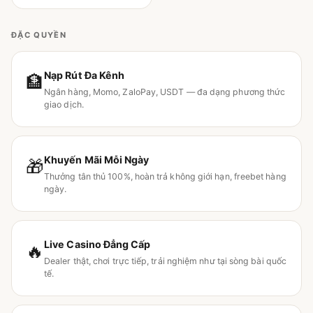
ĐẶC QUYỀN
Nạp Rút Đa Kênh
🏦
Ngân hàng, Momo, ZaloPay, USDT — đa dạng phương thức
giao dịch.
Khuyến Mãi Mỗi Ngày
🎁
Thưởng tân thủ 100%, hoàn trả không giới hạn, freebet hàng
ngày.
Live Casino Đẳng Cấp
🔥
Dealer thật, chơi trực tiếp, trải nghiệm như tại sòng bài quốc
tế.