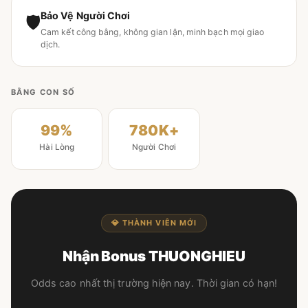
Bảo Vệ Người Chơi
🛡
Cam kết công bằng, không gian lận, minh bạch mọi giao
dịch.
BẰNG CON SỐ
99%
780K+
Hài Lòng
Người Chơi
💎 THÀNH VIÊN MỚI
Nhận Bonus THUONGHIEU
Odds cao nhất thị trường hiện nay. Thời gian có hạn!