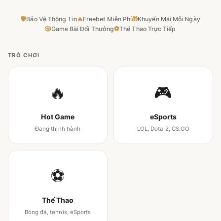
🛡
Bảo Vệ Thông Tin
🔥
Freebet Miễn Phí
🎁
Khuyến Mãi Mỗi Ngày
🎲
Game Bài Đổi Thưởng
⚽
Thể Thao Trực Tiếp
TRÒ CHƠI
🔥
🎮
Hot Game
eSports
Đang thịnh hành
LOL, Dota 2, CS:GO
⚽
Thể Thao
Bóng đá, tennis, eSports