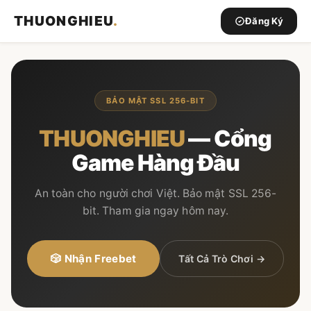
THUONGHIEU
.
Đăng Ký
BẢO MẬT SSL 256-BIT
THUONGHIEU
— Cổng
Game Hàng Đầu
An toàn cho người chơi Việt. Bảo mật SSL 256-
bit. Tham gia ngay hôm nay.
🎲 Nhận Freebet
Tất Cả Trò Chơi →