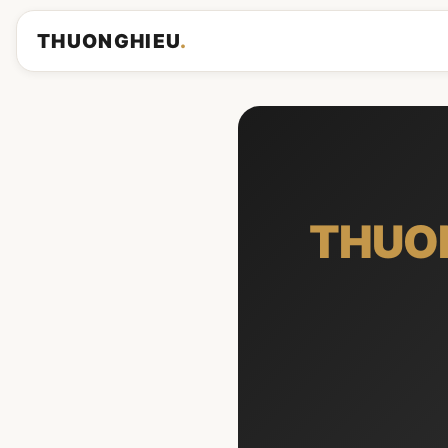
THUONGHIEU
.
THUO