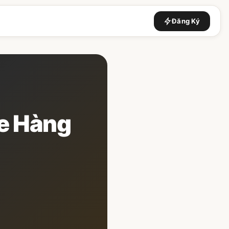
Đăng Ký
e Hàng