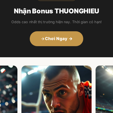
Nhận Bonus THUONGHIEU
Odds cao nhất thị trường hiện nay. Thời gian có hạn!
Chơi Ngay →