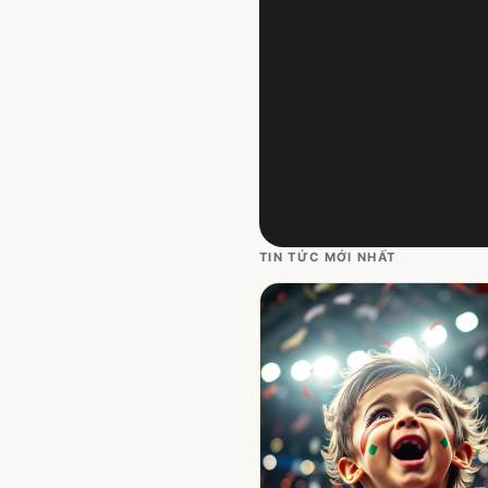
TIN TỨC MỚI NHẤT