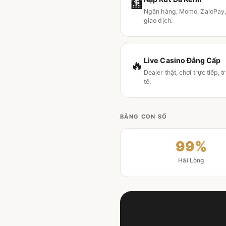
🏦
Ngân hàng, Momo, ZaloPay
giao dịch.
Live Casino Đẳng Cấp
🔥
Dealer thật, chơi trực tiếp, 
tế.
BẰNG CON SỐ
99%
Hài Lòng