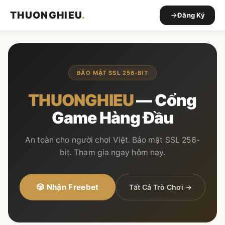
THUONGHIEU
.
Đăng Ký
BẢO MẬT SSL 256-BIT
THUONGHIEU
— Cổng
Game Hàng Đầu
An toàn cho người chơi Việt. Bảo mật SSL 256-
bit. Tham gia ngay hôm nay.
🎲 Nhận Freebet
Tất Cả Trò Chơi →