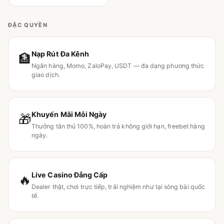
ĐẶC QUYỀN
Nạp Rút Đa Kênh
🏦
Ngân hàng, Momo, ZaloPay, USDT — đa dạng phương thức
giao dịch.
Khuyến Mãi Mỗi Ngày
🎁
Thưởng tân thủ 100%, hoàn trả không giới hạn, freebet hàng
ngày.
Live Casino Đẳng Cấp
🔥
Dealer thật, chơi trực tiếp, trải nghiệm như tại sòng bài quốc
tế.