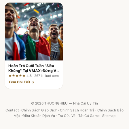
Hoàn Trả Cuối Tuần "Siêu
Khủng" Tại VMAX: Đừng Vội
Tin, Hãy Kiểm Tra
★★★★★
4.8 · 2671+ lượt xem
Xem Chi Tiết →
© 2026 THUONGHIEU — Nhà Cái Uy Tín
Contact
·
Chính Sách Giao Dịch
·
Chính Sách Hoàn Trả
·
Chính Sách Bảo
Mật
·
Điều Khoản Dịch Vụ
·
Tra Cứu Vé
·
Tất Cả Game
·
Sitemap