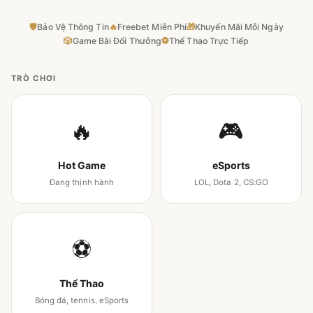
🛡
Bảo Vệ Thông Tin
🔥
Freebet Miễn Phí
🎁
Khuyến Mãi Mỗi Ngày
🎲
Game Bài Đổi Thưởng
⚽
Thể Thao Trực Tiếp
TRÒ CHƠI
🔥
🎮
Hot Game
eSports
Đang thịnh hành
LOL, Dota 2, CS:GO
⚽
Thể Thao
Bóng đá, tennis, eSports