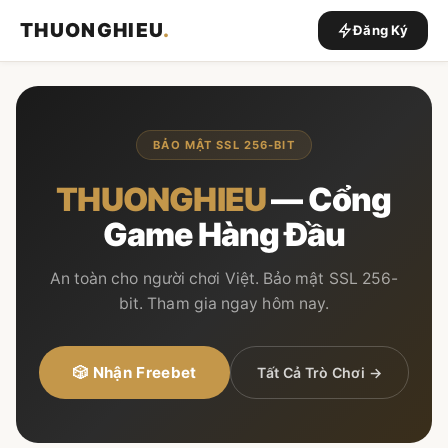
THUONGHIEU
.
Đăng Ký
BẢO MẬT SSL 256-BIT
THUONGHIEU
— Cổng
Game Hàng Đầu
An toàn cho người chơi Việt. Bảo mật SSL 256-
bit. Tham gia ngay hôm nay.
🎲 Nhận Freebet
Tất Cả Trò Chơi →