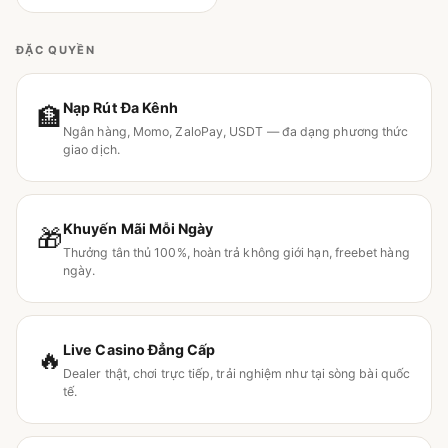
ĐẶC QUYỀN
Nạp Rút Đa Kênh
🏦
Ngân hàng, Momo, ZaloPay, USDT — đa dạng phương thức
giao dịch.
Khuyến Mãi Mỗi Ngày
🎁
Thưởng tân thủ 100%, hoàn trả không giới hạn, freebet hàng
ngày.
Live Casino Đẳng Cấp
🔥
Dealer thật, chơi trực tiếp, trải nghiệm như tại sòng bài quốc
tế.