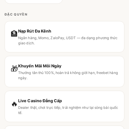
ĐẶC QUYỀN
Nạp Rút Đa Kênh
🏦
Ngân hàng, Momo, ZaloPay, USDT — đa dạng phương thức
giao dịch.
Khuyến Mãi Mỗi Ngày
🎁
Thưởng tân thủ 100%, hoàn trả không giới hạn, freebet hàng
ngày.
Live Casino Đẳng Cấp
🔥
Dealer thật, chơi trực tiếp, trải nghiệm như tại sòng bài quốc
tế.