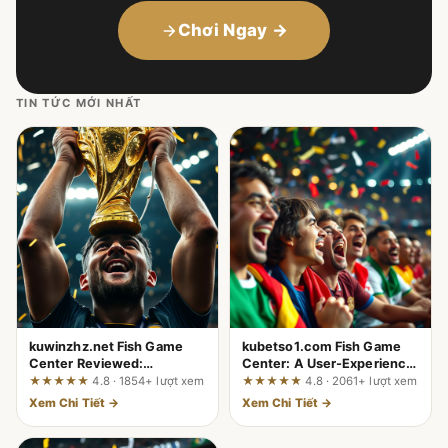
Chơi Ngay →
TIN TỨC MỚI NHẤT
kuwinzhz.net Fish Game
kubetso1.com Fish Game
Center Reviewed:
Center: A User-Experience
Deconstructing the Arcade
Review of Arcade Fishing
★★★★★
4.8 · 1854+ lượt xem
★★★★★
4.8 · 2061+ lượt xem
Fishing Claims
Play
Xem Chi Tiết →
Xem Chi Tiết →