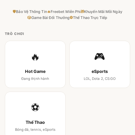
🛡
Bảo Vệ Thông Tin
🔥
Freebet Miễn Phí
🎁
Khuyến Mãi Mỗi Ngày
🎲
Game Bài Đổi Thưởng
⚽
Thể Thao Trực Tiếp
TRÒ CHƠI
🔥
🎮
Hot Game
eSports
Đang thịnh hành
LOL, Dota 2, CS:GO
⚽
Thể Thao
Bóng đá, tennis, eSports