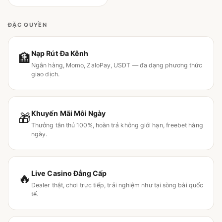
ĐẶC QUYỀN
Nạp Rút Đa Kênh
🏦
Ngân hàng, Momo, ZaloPay, USDT — đa dạng phương thức
giao dịch.
Khuyến Mãi Mỗi Ngày
🎁
Thưởng tân thủ 100%, hoàn trả không giới hạn, freebet hàng
ngày.
Live Casino Đẳng Cấp
🔥
Dealer thật, chơi trực tiếp, trải nghiệm như tại sòng bài quốc
tế.