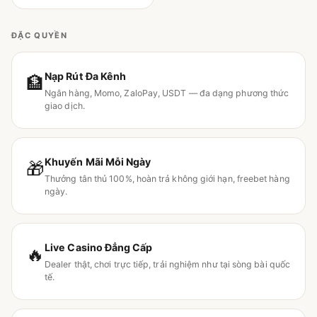
ĐẶC QUYỀN
Nạp Rút Đa Kênh
🏦
Ngân hàng, Momo, ZaloPay, USDT — đa dạng phương thức
giao dịch.
Khuyến Mãi Mỗi Ngày
🎁
Thưởng tân thủ 100%, hoàn trả không giới hạn, freebet hàng
ngày.
Live Casino Đẳng Cấp
🔥
Dealer thật, chơi trực tiếp, trải nghiệm như tại sòng bài quốc
tế.